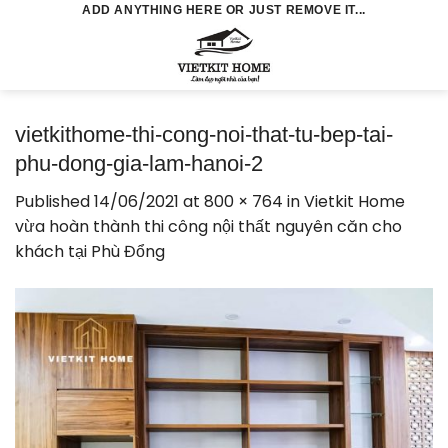
Skip
ADD ANYTHING HERE OR JUST REMOVE IT...
to
0
content
vietkithome-thi-cong-noi-that-tu-bep-tai-
phu-dong-gia-lam-hanoi-2
Published
14/06/2021
at
800 × 764
in
Vietkit Home
vừa hoàn thành thi công nội thất nguyên căn cho
khách tại Phù Đổng