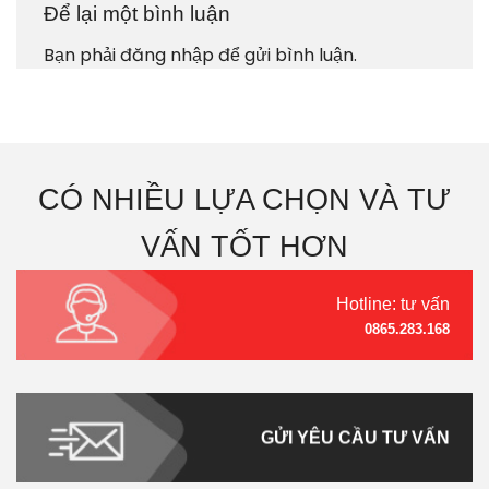
Để lại một bình luận
Bạn phải
đăng nhập
để gửi bình luận.
CÓ NHIỀU LỰA CHỌN VÀ TƯ
VẤN TỐT HƠN
Hotline: tư vấn
0865.283.168
GỬI YÊU CẦU TƯ VẤN