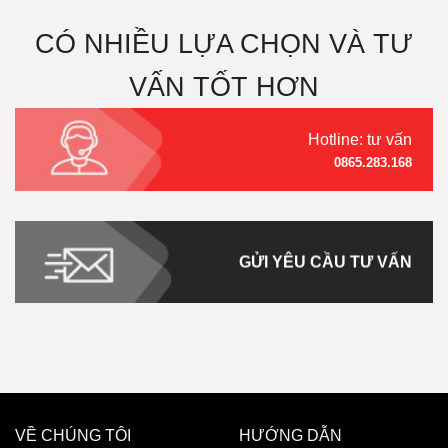
CÓ NHIỀU LỰA CHỌN VÀ TƯ
VẤN TỐT HƠN
Hotline: tư vấn
0865.283.168
GỬI YÊU CẦU TƯ VẤN
VỀ CHÚNG TÔI
HƯỚNG DẪN