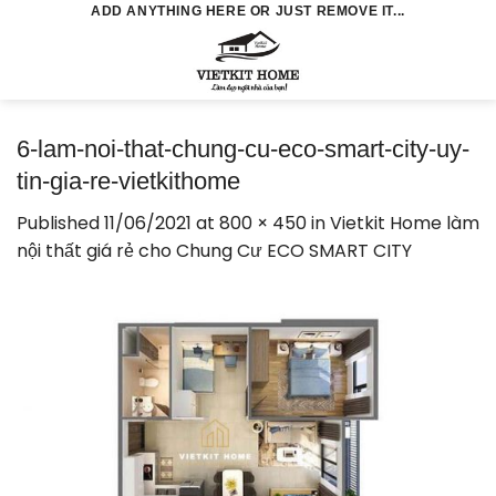
Skip
ADD ANYTHING HERE OR JUST REMOVE IT...
to
0
content
6-lam-noi-that-chung-cu-eco-smart-city-uy-
tin-gia-re-vietkithome
Published
11/06/2021
at
800 × 450
in
Vietkit Home làm
nội thất giá rẻ cho Chung Cư ECO SMART CITY