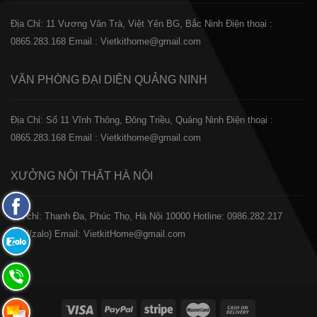
Địa Chỉ: 11 Vương Văn Trà, Việt Yên BG, Bắc Ninh
Điện thoại :
0865.283.168
Email : Vietkithome@gmail.com
VĂN PHÒNG ĐẠI DIỆN
QUẢNG NINH
Địa Chỉ: Số 11 Vĩnh Thông, Đông Triều, Quảng Ninh
Điện thoại :
0865.283.168
Email : Vietkithome@gmail.com
XƯỞNG NỘI THẤT
HÀ NỘI
Fanpage
️Địa chỉ: Thanh Đa, Phúc Thọ, Hà Nội 10000
Hotline: 0986.282.217
Facebook
(Call/zalo)
Email: VietkitHome@gmail.com
Zalo:
0865.283.168
Hotline:
0865.283.168
Hotline: