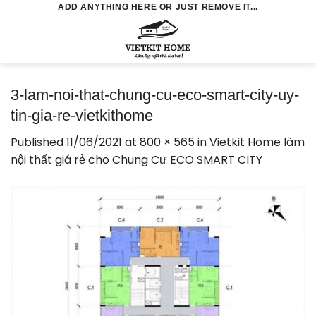
Skip
ADD ANYTHING HERE OR JUST REMOVE IT...
to
0
content
3-lam-noi-that-chung-cu-eco-smart-city-uy-
tin-gia-re-vietkithome
Published
11/06/2021
at
800 × 565
in
Vietkit Home làm
nội thất giá rẻ cho Chung Cư ECO SMART CITY