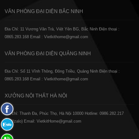
VĂN PHÒNG ĐẠI DIỆN
BẮC NINH
Địa Chỉ: 11 Vương Văn Trà, Việt Yên BG, Bắc Ninh
Điện thoại :
0865.283.168
Email : Vietkithome@gmail.com
VĂN PHÒNG ĐẠI DIỆN
QUẢNG NINH
Địa Chỉ: Số 11 Vĩnh Thông, Đông Triều, Quảng Ninh
Điện thoại :
0865.283.168
Email : Vietkithome@gmail.com
XƯỞNG NỘI THẤT
HÀ NỘI
Fanpage
️Địa chỉ: Thanh Đa, Phúc Thọ, Hà Nội 10000
Hotline: 0986.282.217
Facebook
(Call/zalo)
Email: VietkitHome@gmail.com
Zalo:
0865.283.168