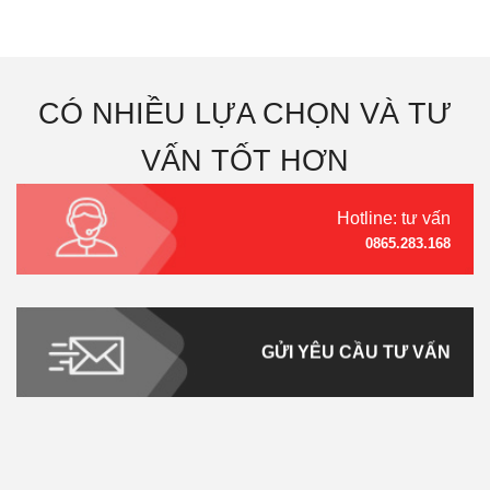
CÓ NHIỀU LỰA CHỌN VÀ TƯ
VẤN TỐT HƠN
Hotline: tư vấn
0865.283.168
GỬI YÊU CẦU TƯ VẤN