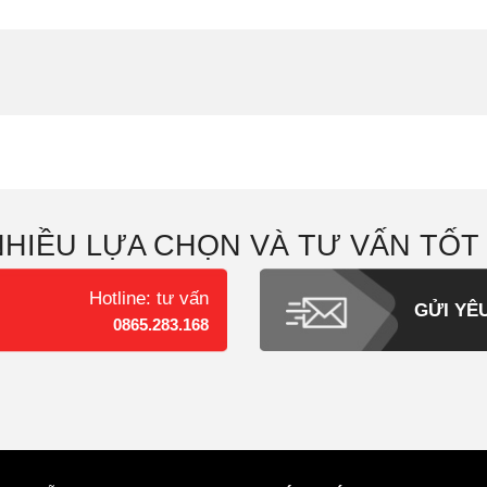
NHIỀU LỰA CHỌN VÀ TƯ VẤN TỐT
Hotline: tư vấn
GỬI YÊ
0865.283.168