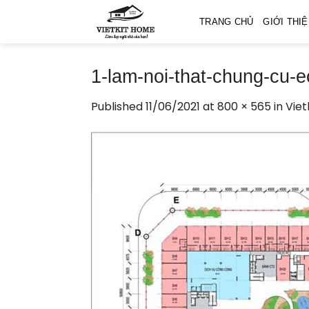
Skip
TRANG CHỦ
GIỚI THI
to
content
1-lam-noi-that-chung-cu-ec
Published
11/06/2021
at
800 × 565
in
Viet