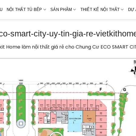
ỆU
NỘI THẤT TỦ BẾP
SẢN PHẨM
THIẾT KẾ NỘI THẤT
DỰ 
o-smart-city-uy-tin-gia-re-vietkithom
kit Home làm nội thất giá rẻ cho Chung Cư ECO SMART CI