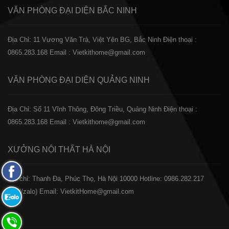
VĂN PHÒNG ĐẠI DIỆN
BẮC NINH
Địa Chỉ: 11 Vương Văn Trà, Việt Yên BG, Bắc Ninh
Điện thoại :
0865.283.168
Email : Vietkithome@gmail.com
VĂN PHÒNG ĐẠI DIỆN
QUẢNG NINH
Địa Chỉ: Số 11 Vĩnh Thông, Đông Triều, Quảng Ninh
Điện thoại :
0865.283.168
Email : Vietkithome@gmail.com
XƯỞNG NỘI THẤT
HÀ NỘI
Fanpage
️Địa chỉ: Thanh Đa, Phúc Thọ, Hà Nội 10000
Hotline: 0986.282.217
Facebook
(Call/zalo)
Email: VietkitHome@gmail.com
Zalo:
0865.283.168
Hotline: