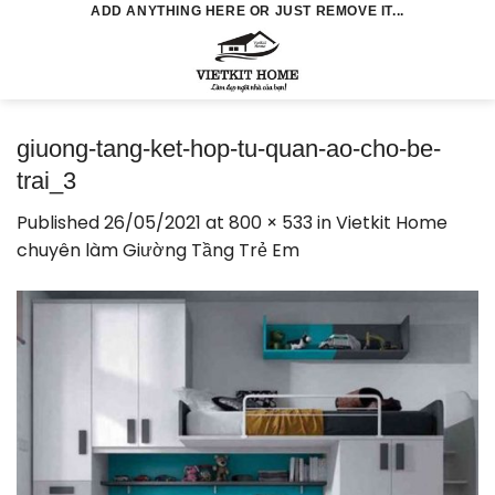
Skip
ADD ANYTHING HERE OR JUST REMOVE IT...
to
0
content
giuong-tang-ket-hop-tu-quan-ao-cho-be-
trai_3
Published
26/05/2021
at
800 × 533
in
Vietkit Home
chuyên làm Giường Tầng Trẻ Em