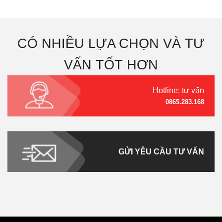
CÓ NHIỀU LỰA CHỌN VÀ TƯ
VẤN TỐT HƠN
Hotline: tư vấn
0865.283.168
GỬI YÊU CẦU TƯ VẤN