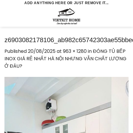
Skip
ADD ANYTHING HERE OR JUST REMOVE IT...
to
0
content
z6903082178106_ab982c65742303ae55bbe
Published
20/08/2025
at
963 × 1280
in
ĐÓNG TỦ BẾP
INOX GIÁ RẺ NHẤT HÀ NỘI NHƯNG VẪN CHẤT LƯỢNG
Ở ĐÂU?