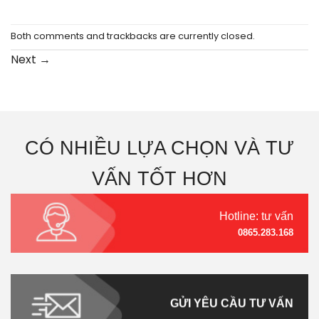
Both comments and trackbacks are currently closed.
Next
→
CÓ NHIỀU LỰA CHỌN VÀ TƯ
VẤN TỐT HƠN
Hotline: tư vấn
0865.283.168
GỬI YÊU CẦU TƯ VẤN