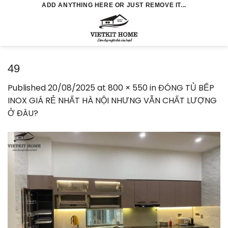
Skip
ADD ANYTHING HERE OR JUST REMOVE IT...
to
0
content
49
Published
20/08/2025
at
800 × 550
in
ĐÓNG TỦ BẾP
INOX GIÁ RẺ NHẤT HÀ NỘI NHƯNG VẪN CHẤT LƯỢNG
Ở ĐÂU?