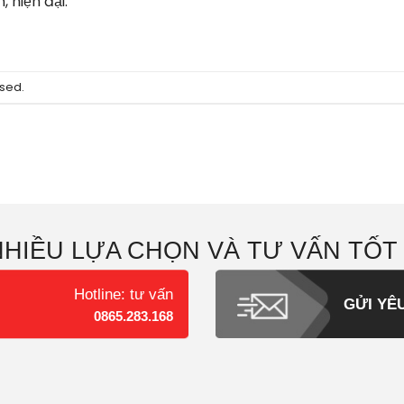
 hiện đại.
sed.
NHIỀU LỰA CHỌN VÀ TƯ VẤN TỐT
Hotline: tư vấn
GỬI YÊ
0865.283.168