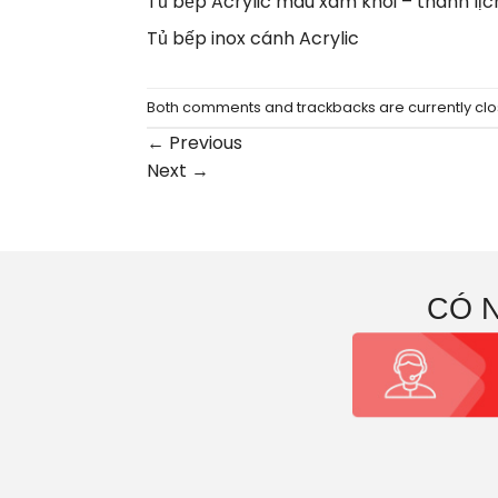
Tủ bếp Acrylic màu xám khói – thanh lịch,
Tủ bếp inox cánh Acrylic
Both comments and trackbacks are currently clo
←
Previous
Next
→
CÓ 