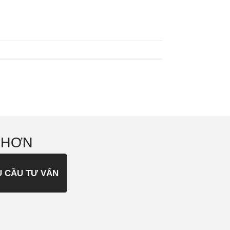
 HƠN
U CẦU TƯ VẤN