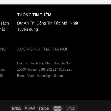
THÔNG TIN THÊM
 sách
Dự Án Thi Công
Tin Tức Mới Nhất
mật
Tuyển dụng
ẢNG
XƯỞNG NỘI THẤT
HÀ NỘI
️Địa chỉ: Thanh Đa, Phúc Thọ, Hà Nội
iều,
10000
Hotline: 0986.282.217 (Call/zalo)
68
Email: VietkitHome@gmail.com