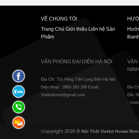
VỀ CHÚNG TÔI
HƯỚ
Trang Chủ
Giới thiệu
Liên hệ
Sản
Hướn
Phẩm
than
VĂN PHÒNG ĐẠI DIỆN
HÀ NỘI
VĂN
NIN
Fanpage
Địa Chỉ: 72a Hồng Tiến Long Biên Hà Nội
Facebook
Điện thoại : 0865.283.168
Email :
Địa Ch
Zalo:
Vietkithome@gmail.com
Bắc N
0865.283.168
: Vie
Hotline:
0865.283.168
Hotline:
Copyright 2026 ©
Nội Thất Vietkit Home/ Đơn
0865.283.168