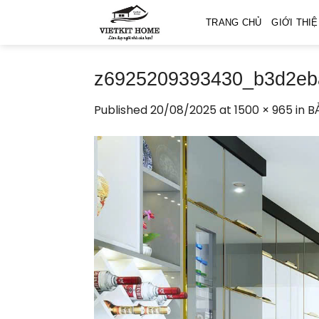
Skip
TRANG CHỦ
GIỚI THI
to
content
z6925209393430_b3d2eb
Published
20/08/2025
at
1500 × 965
in
B