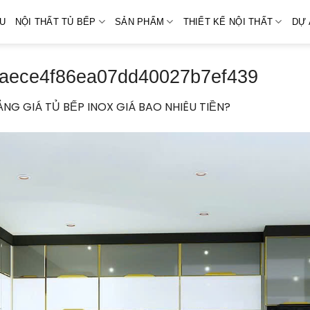
ỆU
NỘI THẤT TỦ BẾP
SẢN PHẨM
THIẾT KẾ NỘI THẤT
DỰ 
aece4f86ea07dd40027b7ef439
ẢNG GIÁ TỦ BẾP INOX GIÁ BAO NHIÊU TIỀN?