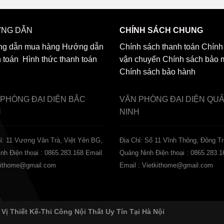
NG DẪN
CHÍNH SÁCH CHUNG
g dẫn mua hàng
Hướng dẫn
Chính sách thanh toán
Chính
h toán
Hình thức thanh toán
vận chuyển
Chính sách bảo 
Chính sách bảo hành
 PHÒNG ĐẠI DIỆN
BẮC
VĂN PHÒNG ĐẠI DIỆN
QU
H
NINH
ỉ: 11 Vương Văn Trà, Việt Yên BG,
Địa Chỉ: Số 11 Vĩnh Thông, Đông Tr
inh
Điện thoại : 0865.283.168
Email
Quảng Ninh
Điện thoại : 0865.283.1
tkithome@gmail.com
Email : Vietkithome@gmail.com
 Vị Thiết Kế-Thi Công Nội Thất Uy Tín Tại Hà Nội