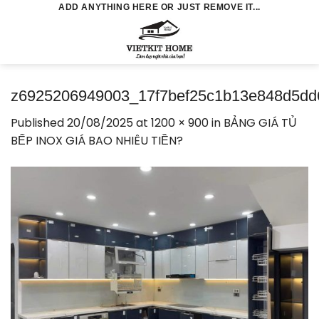
Skip
ADD ANYTHING HERE OR JUST REMOVE IT...
to
0
content
z6925206949003_17f7bef25c1b13e848d5dd
Published
20/08/2025
at
1200 × 900
in
BẢNG GIÁ TỦ
BẾP INOX GIÁ BAO NHIÊU TIỀN?