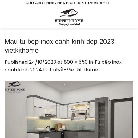
Skip
ADD ANYTHING HERE OR JUST REMOVE IT...
to
0
content
Mau-tu-bep-inox-canh-kinh-dep-2023-
vietkithome
Published
24/10/2023
at
800 × 550
in
Tủ bếp inox
cánh kính 2024 Hot nhất-Vietkit Home