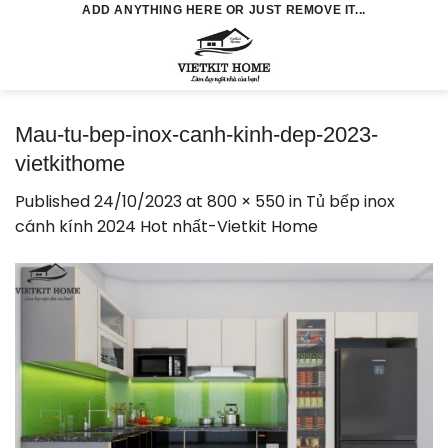
Skip
ADD ANYTHING HERE OR JUST REMOVE IT...
to
0
content
Mau-tu-bep-inox-canh-kinh-dep-2023-
vietkithome
Published
24/10/2023
at
800 × 550
in
Tủ bếp inox
cánh kính 2024 Hot nhất-Vietkit Home