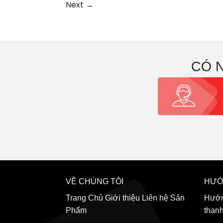
Next
→
CÓ 
VỀ CHÚNG TÔI
HƯỚ
Trang Chủ
Giới thiệu
Liên hệ
Sản
Hướn
Phẩm
than