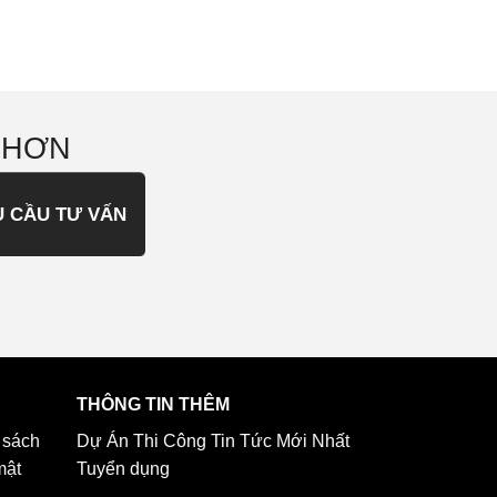
 HƠN
U CẦU TƯ VẤN
THÔNG TIN THÊM
 sách
Dự Án Thi Công
Tin Tức Mới Nhất
mật
Tuyển dụng