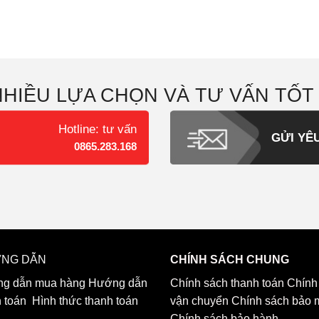
NHIỀU LỰA CHỌN VÀ TƯ VẤN TỐT
Hotline: tư vấn
GỬI YÊ
0865.283.168
NG DẪN
CHÍNH SÁCH CHUNG
g dẫn mua hàng
Hướng dẫn
Chính sách thanh toán
Chính
h toán
Hình thức thanh toán
vận chuyển
Chính sách bảo 
Chính sách bảo hành