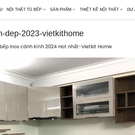
ỆU
NỘI THẤT TỦ BẾP
SẢN PHẨM
THIẾT KẾ NỘI THẤT
DỰ 
h-dep-2023-vietkithome
bếp inox cánh kính 2024 Hot nhất-Vietkit Home