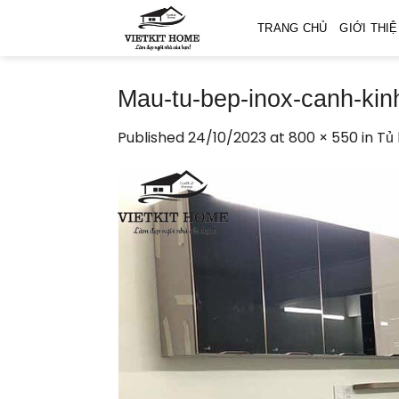
Skip
TRANG CHỦ
GIỚI THI
to
content
Mau-tu-bep-inox-canh-kin
Published
24/10/2023
at
800 × 550
in
Tủ 