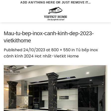
Skip
ADD ANYTHING HERE OR JUST REMOVE IT...
to
0
content
Mau-tu-bep-inox-canh-kinh-dep-2023-
vietkithome
Published
24/10/2023
at
800 × 550
in
Tủ bếp inox
cánh kính 2024 Hot nhất-Vietkit Home