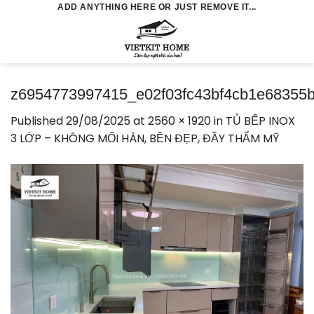
Skip
ADD ANYTHING HERE OR JUST REMOVE IT...
to
0
content
z6954773997415_e02f03fc43bf4cb1e68355
Published
29/08/2025
at
2560 × 1920
in
TỦ BẾP INOX
3 LỚP – KHÔNG MỐI HÀN, BỀN ĐẸP, ĐẦY THẨM MỸ