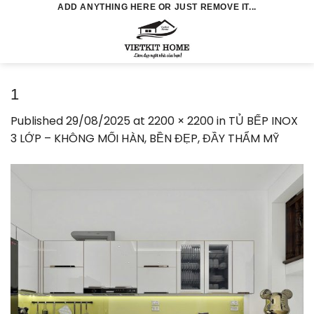
Skip
ADD ANYTHING HERE OR JUST REMOVE IT...
to
0
content
1
Published
29/08/2025
at
2200 × 2200
in
TỦ BẾP INOX
3 LỚP – KHÔNG MỐI HÀN, BỀN ĐẸP, ĐẦY THẨM MỸ