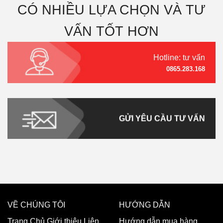
CÓ NHIỀU LỰA CHỌN VÀ TƯ
VẤN TỐT HƠN
Hotline: tư vấn
0865.283.168
GỬI YÊU CẦU TƯ VẤN
VỀ CHÚNG TÔI
HƯỚNG DẪN
Trang Chủ
Giới thiệu
Liên
Hướng dẫn mua hàng