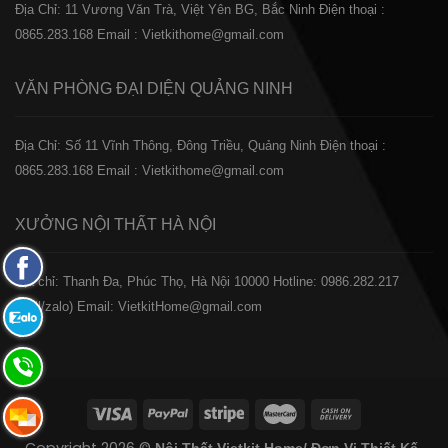
Địa Chỉ: 11 Vương Văn Trà, Việt Yên BG, Bắc Ninh
Điện thoại :
0865.283.168
Email : Vietkithome@gmail.com
VĂN PHÒNG ĐẠI DIỆN
QUẢNG NINH
Địa Chỉ: Số 11 Vĩnh Thông, Đông Triều, Quảng Ninh
Điện thoại :
0865.283.168
Email : Vietkithome@gmail.com
XƯỞNG NỘI THẤT
HÀ NỘI
Fanpage
️Địa chỉ: Thanh Đa, Phúc Thọ, Hà Nội 10000
Hotline: 0986.282.217
Facebook
(Call/zalo)
Email: VietkitHome@gmail.com
Zalo:
0865.283.168
Hotline:
0865.283.168
Hotline: