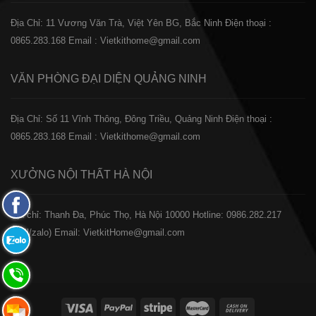
Địa Chỉ: 11 Vương Văn Trà, Việt Yên BG, Bắc Ninh
Điện thoại :
0865.283.168
Email : Vietkithome@gmail.com
VĂN PHÒNG ĐẠI DIỆN
QUẢNG NINH
Địa Chỉ: Số 11 Vĩnh Thông, Đông Triều, Quảng Ninh
Điện thoại :
0865.283.168
Email : Vietkithome@gmail.com
XƯỞNG NỘI THẤT
HÀ NỘI
Fanpage
️Địa chỉ: Thanh Đa, Phúc Thọ, Hà Nội 10000
Hotline: 0986.282.217
Facebook
(Call/zalo)
Email: VietkitHome@gmail.com
Zalo:
0865.283.168
Hotline:
0865.283.168
Hotline: