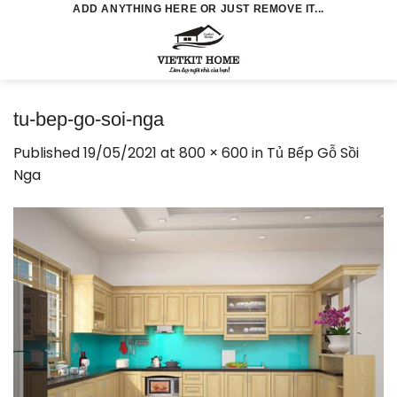
Skip
ADD ANYTHING HERE OR JUST REMOVE IT...
to
0
content
tu-bep-go-soi-nga
Published
19/05/2021
at
800 × 600
in
Tủ Bếp Gỗ Sồi
Nga