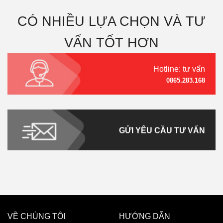
CÓ NHIỀU LỰA CHỌN VÀ TƯ
VẤN TỐT HƠN
Hotline: tư vấn
0865.283.168
GỬI YÊU CẦU TƯ VẤN
VỀ CHÚNG TÔI
HƯỚNG DẪN