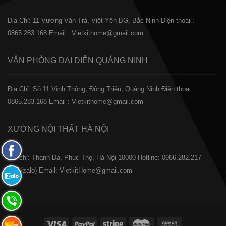
Địa Chỉ: 11 Vương Văn Trà, Việt Yên BG, Bắc Ninh
Điện thoại :
0865.283.168
Email : Vietkithome@gmail.com
VĂN PHÒNG ĐẠI DIỆN
QUẢNG NINH
Địa Chỉ: Số 11 Vĩnh Thông, Đông Triều, Quảng Ninh
Điện thoại :
0865.283.168
Email : Vietkithome@gmail.com
XƯỞNG NỘI THẤT
HÀ NỘI
Fanpage
️Địa chỉ: Thanh Đa, Phúc Thọ, Hà Nội 10000
Hotline: 0986.282.217
Facebook
(Call/zalo)
Email: VietkitHome@gmail.com
Zalo:
0865.283.168
Hotline:
0865.283.168
Hotline: