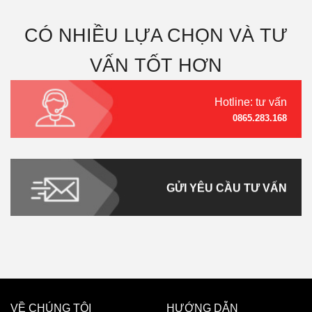
CÓ NHIỀU LỰA CHỌN VÀ TƯ
VẤN TỐT HƠN
Hotline: tư vấn
0865.283.168
GỬI YÊU CẦU TƯ VẤN
VỀ CHÚNG TÔI
HƯỚNG DẪN