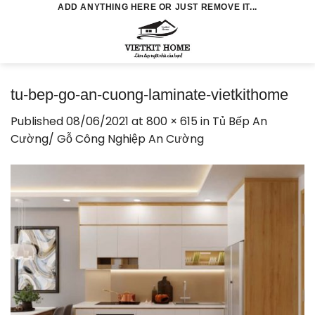
Skip
ADD ANYTHING HERE OR JUST REMOVE IT...
to
0
content
tu-bep-go-an-cuong-laminate-vietkithome
Published
08/06/2021
at
800 × 615
in
Tủ Bếp An
Cường/ Gỗ Công Nghiệp An Cường