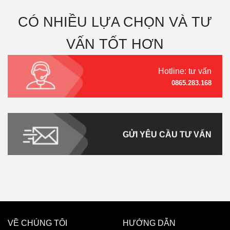
CÓ NHIỀU LỰA CHỌN VÀ TƯ
VẤN TỐT HƠN
Hotline: tư vấn
0865.283.168
GỬI YÊU CẦU TƯ VẤN
VỀ CHÚNG TÔI
HƯỚNG DẪN