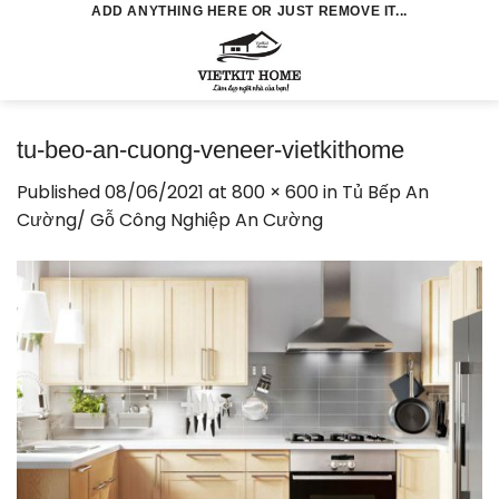
Skip
ADD ANYTHING HERE OR JUST REMOVE IT...
to
0
content
tu-beo-an-cuong-veneer-vietkithome
Published
08/06/2021
at
800 × 600
in
Tủ Bếp An
Cường/ Gỗ Công Nghiệp An Cường