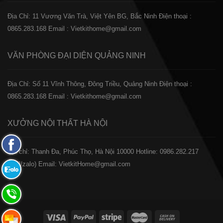
Địa Chỉ: 11 Vương Văn Trà, Việt Yên BG, Bắc Ninh
Điện thoại :
0865.283.168
Email : Vietkithome@gmail.com
VĂN PHÒNG ĐẠI DIỆN
QUẢNG NINH
Địa Chỉ: Số 11 Vĩnh Thông, Đông Triều, Quảng Ninh
Điện thoại :
0865.283.168
Email : Vietkithome@gmail.com
XƯỞNG NỘI THẤT
HÀ NỘI
Fanpage
️Địa chỉ: Thanh Đa, Phúc Thọ, Hà Nội 10000
Hotline: 0986.282.217
Facebook
(Call/zalo)
Email: VietkitHome@gmail.com
Zalo:
0865.283.168
Hotline:
0865.283.168
Hotline: