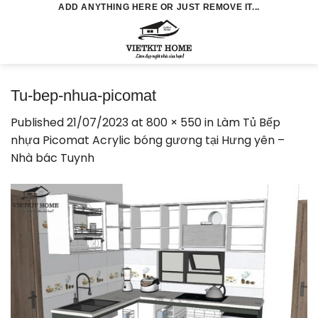
Skip
ADD ANYTHING HERE OR JUST REMOVE IT...
to
0
content
Tu-bep-nhua-picomat
Published
21/07/2023
at
800 × 550
in
Làm Tủ Bếp
nhựa Picomat Acrylic bóng gương tại Hưng yên –
Nhà bác Tuynh