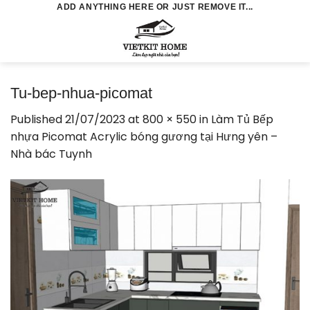
Skip
ADD ANYTHING HERE OR JUST REMOVE IT...
to
0
content
Tu-bep-nhua-picomat
Published
21/07/2023
at
800 × 550
in
Làm Tủ Bếp
nhựa Picomat Acrylic bóng gương tại Hưng yên –
Nhà bác Tuynh