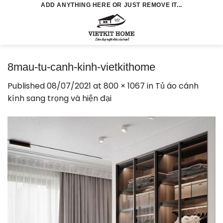
Skip
ADD ANYTHING HERE OR JUST REMOVE IT...
to
0
content
8mau-tu-canh-kinh-vietkithome
Published
08/07/2021
at
800 × 1067
in
Tủ áo cánh
kính sang trọng và hiện đại