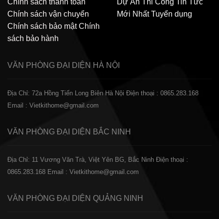
Chính sách thanh toán
Dự Án Thi Công
Tin Tức
Chính sách vận chuyển
Mới Nhất
Tuyển dụng
Chính sách bảo mật
Chính
sách bảo hành
VĂN PHÒNG ĐẠI DIỆN
HÀ NỘI
Địa Chỉ: 72a Hồng Tiến Long Biên Hà Nội
Điện thoại : 0865.283.168
Email : Vietkithome@gmail.com
VĂN PHÒNG ĐẠI DIỆN
BẮC NINH
Địa Chỉ: 11 Vương Văn Trà, Việt Yên BG, Bắc Ninh
Điện thoại :
0865.283.168
Email : Vietkithome@gmail.com
VĂN PHÒNG ĐẠI DIỆN
QUẢNG NINH