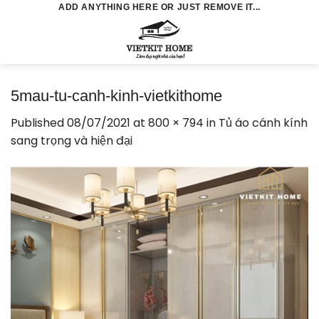
Skip
ADD ANYTHING HERE OR JUST REMOVE IT...
to
0
content
5mau-tu-canh-kinh-vietkithome
Published
08/07/2021
at
800 × 794
in
Tủ áo cánh kính
sang trọng và hiện đại