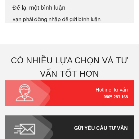
Để lại một bình luận
Bạn phải
đăng nhập
để gửi bình luận.
CÓ NHIỀU LỰA CHỌN VÀ TƯ
VẤN TỐT HƠN
Hotline: tư vấn
0865.283.168
GỬI YÊU CẦU TƯ VẤN