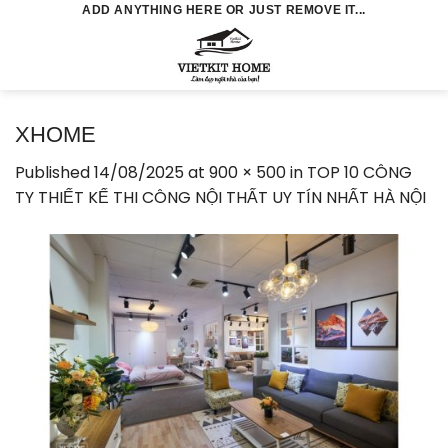
Skip
ADD ANYTHING HERE OR JUST REMOVE IT...
to
0
content
XHOME
Published
14/08/2025
at
900 × 500
in
TOP 10 CÔNG
TY THIẾT KẾ THI CÔNG NỘI THẤT UY TÍN NHẤT HÀ NỘI