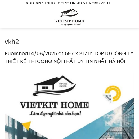
Skip
ADD ANYTHING HERE OR JUST REMOVE IT...
to
0
content
vkh2
Published
14/08/2025
at
597 × 817
in
TOP 10 CÔNG TY
THIẾT KẾ THI CÔNG NỘI THẤT UY TÍN NHẤT HÀ NỘI