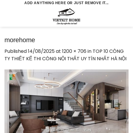
Skip
ADD ANYTHING HERE OR JUST REMOVE IT...
to
0
content
morehome
Published
14/08/2025
at
1200 × 706
in
TOP 10 CÔNG
TY THIẾT KẾ THI CÔNG NỘI THẤT UY TÍN NHẤT HÀ NỘI