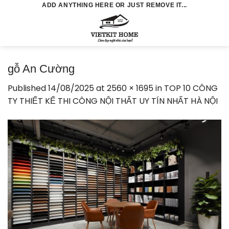
Skip
ADD ANYTHING HERE OR JUST REMOVE IT...
to
0
content
gỗ An Cường
Published
14/08/2025
at
2560 × 1695
in
TOP 10 CÔNG
TY THIẾT KẾ THI CÔNG NỘI THẤT UY TÍN NHẤT HÀ NỘI