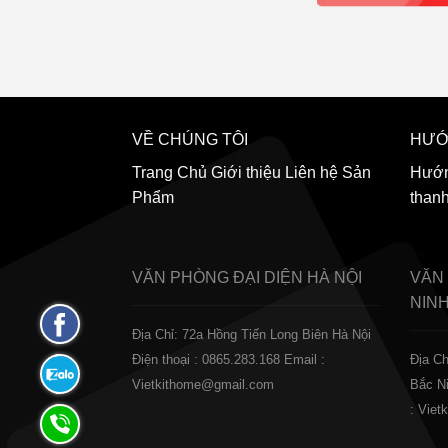
VỀ CHÚNG TÔI
HƯỚ
Trang Chủ
Giới thiệu
Liên hệ
Sản
Hướn
Phẩm
than
VĂN PHÒNG ĐẠI DIỆN
HÀ NỘI
VĂN
NIN
Fanpage
Địa Chỉ: 72a Hồng Tiến Long Biên Hà Nội
Facebook
Điện thoại : 0865.283.168
Email :
Địa Ch
Zalo:
Vietkithome@gmail.com
Bắc N
0865.283.168
: Vie
Hotline: