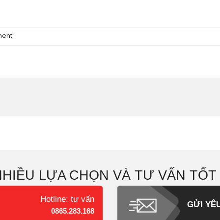
ment
.
NHIỀU LỰA CHỌN VÀ TƯ VẤN TỐT
Hotline: tư vấn
GỬI YÊ
0865.283.168