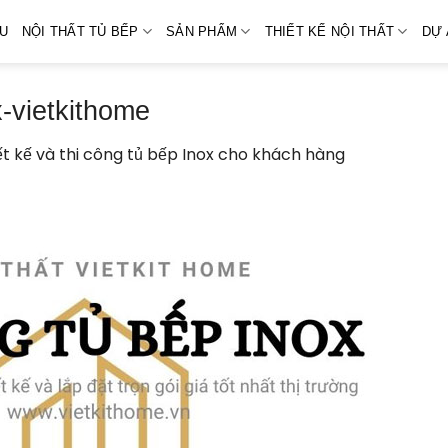
ỆU
NỘI THẤT TỦ BẾP
SẢN PHẨM
THIẾT KẾ NỘI THẤT
DỰ 
x-vietkithome
ết kế và thi công tủ bếp Inox cho khách hàng