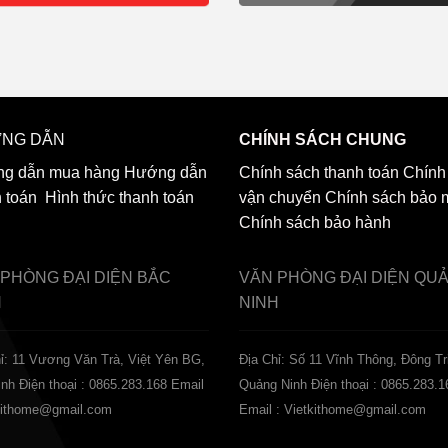
NG DẪN
CHÍNH SÁCH CHUNG
g dẫn mua hàng
Hướng dẫn
Chính sách thanh toán
Chính
h toán
Hình thức thanh toán
vận chuyển
Chính sách bảo 
Chính sách bảo hành
 PHÒNG ĐẠI DIỆN
BẮC
VĂN PHÒNG ĐẠI DIỆN
QU
H
NINH
ỉ: 11 Vương Văn Trà, Việt Yên BG,
Địa Chỉ: Số 11 Vĩnh Thông, Đông Tr
inh
Điện thoại : 0865.283.168
Email
Quảng Ninh
Điện thoại : 0865.283.1
tkithome@gmail.com
Email : Vietkithome@gmail.com