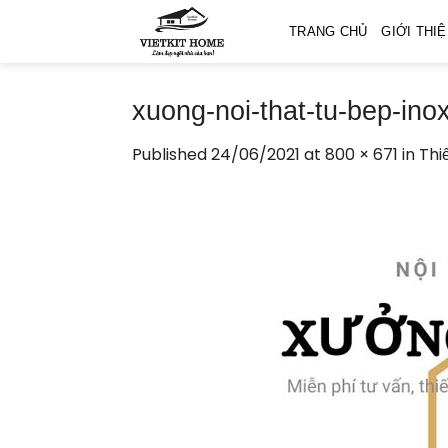
Skip
TRANG CHỦ
GIỚI THI
to
content
xuong-noi-that-tu-bep-ino
Published
24/06/2021
at
800 × 671
in
Thi