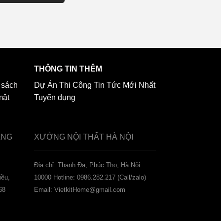
THÔNG TIN THÊM
 sách
Dự Án Thi Công
Tin Tức Mới Nhất
mật
Tuyển dụng
ẢNG
XƯỞNG NỘI THẤT
HÀ NỘI
️Địa chỉ: Thanh Đa, Phúc Thọ, Hà Nội
iều,
10000
Hotline: 0986.282.217 (Call/zalo)
68
Email: VietkitHome@gmail.com