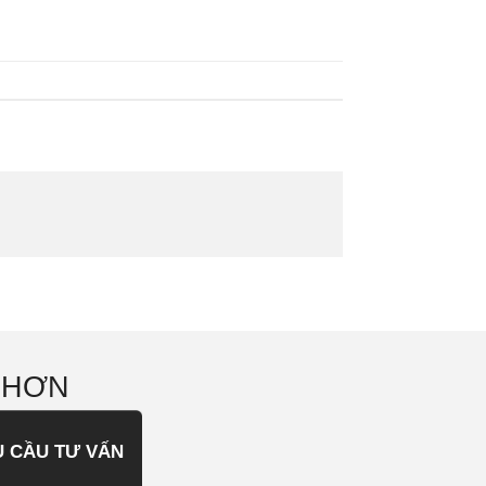
 HƠN
U CẦU TƯ VẤN