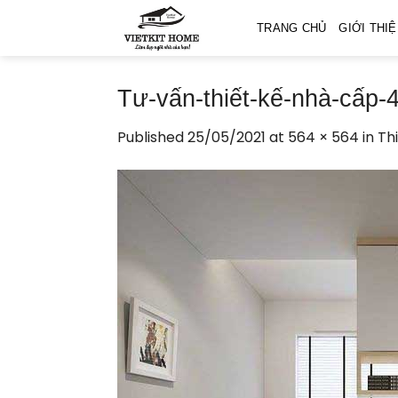
Skip
TRANG CHỦ
GIỚI THI
to
content
Tư-vấn-thiết-kế-nhà-cấp-
Published
25/05/2021
at
564 × 564
in
Th