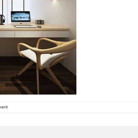
ment
.