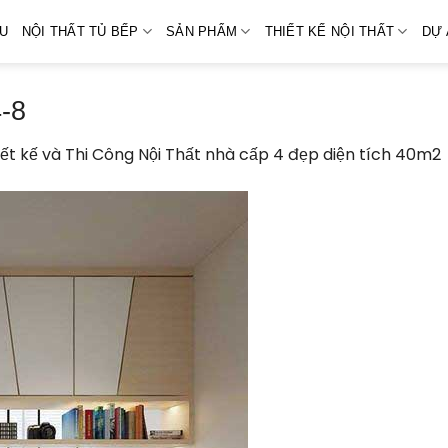
ỆU
NỘI THẤT TỦ BẾP
SẢN PHẨM
THIẾT KẾ NỘI THẤT
DỰ 
4-8
iết kế và Thi Công Nội Thất nhà cấp 4 đẹp diện tích 40m2