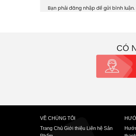
Bạn phải
đăng nhập
để gửi bình luận.
CÓ 
VỀ CHÚNG TÔI
HƯỚ
Trang Chủ
Giới thiệu
Liên hệ
Sản
Hướn
Phẩm
than