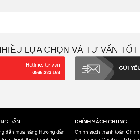
NHIỀU LỰA CHỌN VÀ TƯ VẤN TỐT
Hotline: tư vấn
GỬI YÊ
0865.283.168
NG DẪN
CHÍNH SÁCH CHUNG
g dẫn mua hàng
Hướng dẫn
Chính sách thanh toán
Chính
h toán
Hình thức thanh toán
vận chuyển
Chính sách bảo 