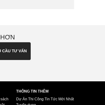
 HƠN
U CẦU TƯ VẤN
THÔNG TIN THÊM
 sách
Dự Án Thi Công
Tin Tức Mới Nhất
mật
Tuyển dụng