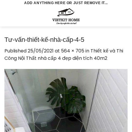
Skip
ADD ANYTHING HERE OR JUST REMOVE IT...
to
0
content
Tư-vấn-thiết-kế-nhà-cấp-4-5
Published
25/05/2021
at
564 × 705
in
Thiết kế và Thi
Công Nội Thất nhà cấp 4 đẹp diện tích 40m2