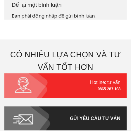
Để lại một bình luận
Bạn phải
đăng nhập
để gửi bình luận.
CÓ NHIỀU LỰA CHỌN VÀ TƯ
VẤN TỐT HƠN
Hotline: tư vấn
0865.283.168
GỬI YÊU CẦU TƯ VẤN