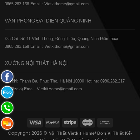
0865.283.168
Email : Vietkithome@gmail.com
VĂN PHÒNG ĐẠI DIỆN
QUẢNG NINH
Địa Chỉ: Số 11 Vĩnh Thông, Đông Triều, Quảng Ninh
Điện thoại :
0865.283.168
Email : Vietkithome@gmail.com
XƯỞNG NỘI THẤT
HÀ NỘI
Fanpage
️Địa chỉ: Thanh Đa, Phúc Thọ, Hà Nội 10000
Hotline: 0986.282.217
Facebook
(Call/zalo)
Email: VietkitHome@gmail.com
Zalo:
0865.283.168
Hotline:
0865.283.168
Hotline:
Copyright 2026 ©
Nội Thất Vietkit Home/ Đơn Vị Thiết Kế-
0865.283.168