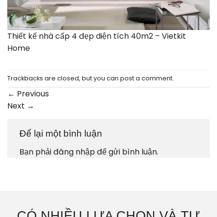
Thiết kế nhà cấp 4 đẹp diện tích 40m2 – Vietkit
Home
Trackbacks are closed, but you can
post a comment
.
←
Previous
Next
→
Để lại một bình luận
Bạn phải
đăng nhập
để gửi bình luận.
CÓ NHIỀU LỰA CHỌN VÀ TƯ