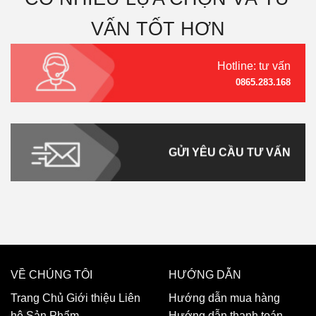
VẤN TỐT HƠN
Hotline: tư vấn
0865.283.168
GỬI YÊU CẦU TƯ VẤN
VỀ CHÚNG TÔI
HƯỚNG DẪN
Trang Chủ
Giới thiệu
Liên
Hướng dẫn mua hàng
hệ
Sản Phẩm
Hướng dẫn thanh toán