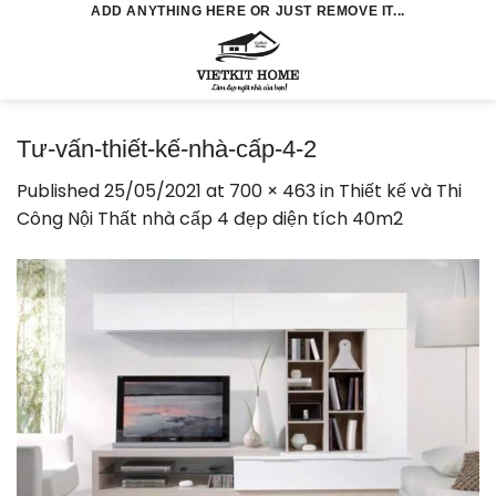
Skip
ADD ANYTHING HERE OR JUST REMOVE IT...
to
0
content
Tư-vấn-thiết-kế-nhà-cấp-4-2
Published
25/05/2021
at
700 × 463
in
Thiết kế và Thi
Công Nội Thất nhà cấp 4 đẹp diện tích 40m2