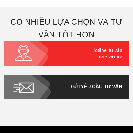
CÓ NHIỀU LỰA CHỌN VÀ TƯ
VẤN TỐT HƠN
Hotline: tư vấn
0865.283.168
GỬI YÊU CẦU TƯ VẤN