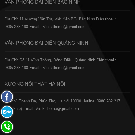
VĂN PHÒNG ĐẠI DIỆN
BẮC NINH
Địa Chỉ: 11 Vương Văn Trà, Việt Yên BG, Bắc Ninh
Điện thoại :
0865.283.168
Email : Vietkithome@gmail.com
VĂN PHÒNG ĐẠI DIỆN
QUẢNG NINH
Địa Chỉ: Số 11 Vĩnh Thông, Đông Triều, Quảng Ninh
Điện thoại :
0865.283.168
Email : Vietkithome@gmail.com
XƯỞNG NỘI THẤT
HÀ NỘI
Fanpage
️Địa chỉ: Thanh Đa, Phúc Thọ, Hà Nội 10000
Hotline: 0986.282.217
Facebook
(Call/zalo)
Email: VietkitHome@gmail.com
Zalo:
0865.283.168
Hotline: