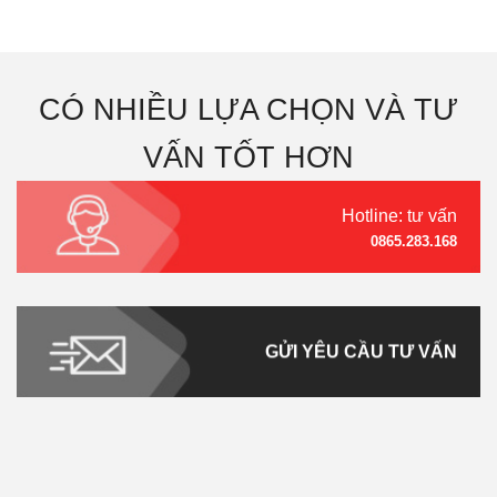
CÓ NHIỀU LỰA CHỌN VÀ TƯ
VẤN TỐT HƠN
Hotline: tư vấn
0865.283.168
GỬI YÊU CẦU TƯ VẤN