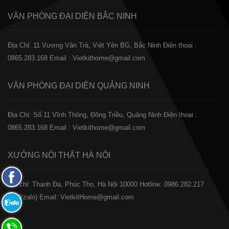
VĂN PHÒNG ĐẠI DIỆN
BẮC NINH
Địa Chỉ: 11 Vương Văn Trà, Việt Yên BG, Bắc Ninh
Điện thoại :
0865.283.168
Email : Vietkithome@gmail.com
VĂN PHÒNG ĐẠI DIỆN
QUẢNG NINH
Địa Chỉ: Số 11 Vĩnh Thông, Đông Triều, Quảng Ninh
Điện thoại :
0865.283.168
Email : Vietkithome@gmail.com
XƯỞNG NỘI THẤT
HÀ NỘI
Fanpage
️Địa chỉ: Thanh Đa, Phúc Thọ, Hà Nội 10000
Hotline: 0986.282.217
Facebook
(Call/zalo)
Email: VietkitHome@gmail.com
Zalo:
0865.283.168
Hotline: