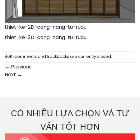
thiet-ke-2D-cong-nang-tu-ruou
thiet-ke-2D-cong-nang-tu-ruou
Both comments and trackbacks are currently closed.
←
Previous
Next
→
CÓ NHIỀU LỰA CHỌN VÀ TƯ
VẤN TỐT HƠN