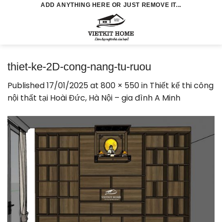
Skip
ADD ANYTHING HERE OR JUST REMOVE IT...
to
0
content
thiet-ke-2D-cong-nang-tu-ruou
Published
17/01/2025
at
800 × 550
in
Thiết kế thi công
nội thất tại Hoài Đức, Hà Nội – gia đình A Minh