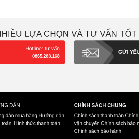
NHIỀU LỰA CHỌN VÀ TƯ VẤN TỐT
Hotline: tư vấn
GỬI YÊ
0865.283.168
NG DẪN
CHÍNH SÁCH CHUNG
g dẫn mua hàng
Hướng dẫn
Chính sách thanh toán
Chính
h toán
Hình thức thanh toán
vận chuyển
Chính sách bảo 
Chính sách bảo hành