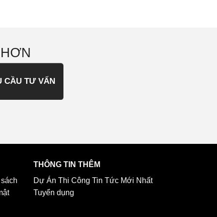
 HƠN
U CẦU TƯ VẤN
THÔNG TIN THÊM
 sách
Dự Án Thi Công
Tin Tức Mới Nhất
mật
Tuyển dụng