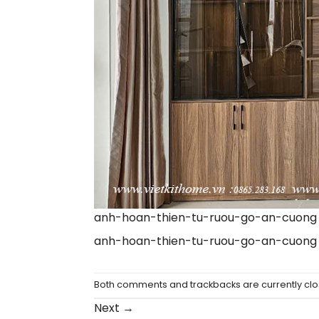
anh-hoan-thien-tu-ruou-go-an-cuong
anh-hoan-thien-tu-ruou-go-an-cuong
Both comments and trackbacks are currently clo
Next
→