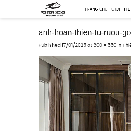
Skip
TRANG CHỦ
GIỚI THI
to
content
anh-hoan-thien-tu-ruou-g
Published
17/01/2025
at
800 × 550
in
Thi