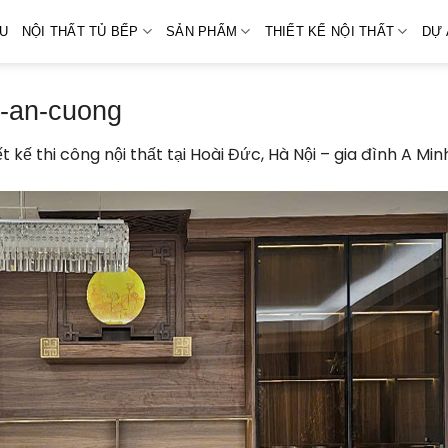
ỆU
NỘI THẤT TỦ BẾP
SẢN PHẨM
THIẾT KẾ NỘI THẤT
DỰ 
o-an-cuong
ết kế thi công nội thất tại Hoài Đức, Hà Nội – gia đình A Min