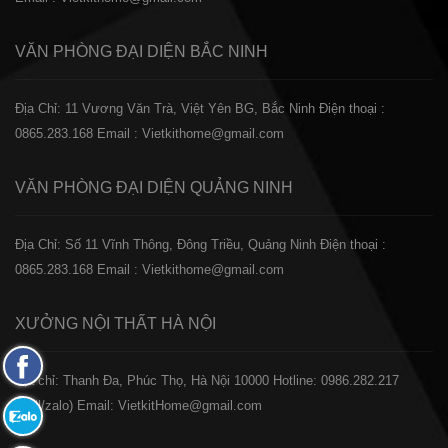
VĂN PHÒNG ĐẠI DIỆN
BẮC NINH
Địa Chỉ: 11 Vương Văn Trà, Việt Yên BG, Bắc Ninh
Điện thoại :
0865.283.168
Email : Vietkithome@gmail.com
VĂN PHÒNG ĐẠI DIỆN
QUẢNG NINH
Địa Chỉ: Số 11 Vĩnh Thông, Đông Triều, Quảng Ninh
Điện thoại :
0865.283.168
Email : Vietkithome@gmail.com
XƯỞNG NỘI THẤT
HÀ NỘI
Fanpage
️Địa chỉ: Thanh Đa, Phúc Thọ, Hà Nội 10000
Hotline: 0986.282.217
Facebook
(Call/zalo)
Email: VietkitHome@gmail.com
Zalo: