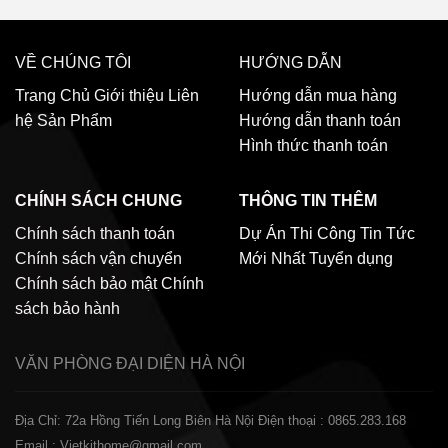
VỀ CHÚNG TÔI
HƯỚNG DẪN
Trang Chủ
Giới thiệu
Liên
Hướng dẫn mua hàng
hệ
Sản Phẩm
Hướng dẫn thanh toán
Hình thức thanh toán
CHÍNH SÁCH CHUNG
THÔNG TIN THÊM
Chính sách thanh toán
Dự Án Thi Công
Tin Tức
Chính sách vận chuyển
Mới Nhất
Tuyển dụng
Chính sách bảo mật
Chính
sách bảo hành
VĂN PHÒNG ĐẠI DIỆN
HÀ NỘI
Địa Chỉ: 72a Hồng Tiến Long Biên Hà Nội
Điện thoại : 0865.283.168
Email : Vietkithome@gmail.com