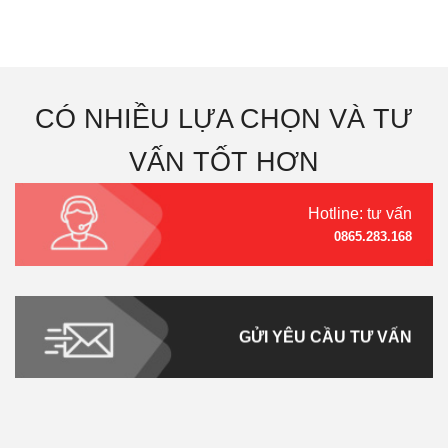
CÓ NHIỀU LỰA CHỌN VÀ TƯ
VẤN TỐT HƠN
Hotline: tư vấn
0865.283.168
GỬI YÊU CẦU TƯ VẤN