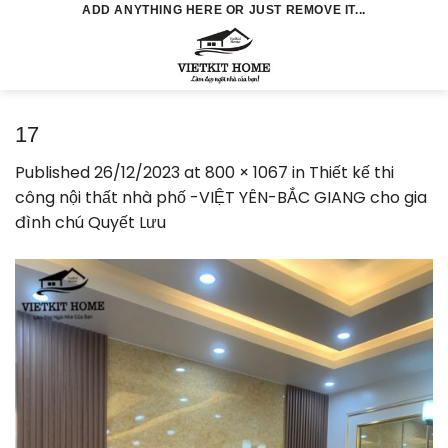
Skip
ADD ANYTHING HERE OR JUST REMOVE IT...
to
0
content
17
Published
26/12/2023
at
800 × 1067
in
Thiết kế thi
công nội thất nhà phố -VIỆT YÊN-BẮC GIANG cho gia
đình chú Quyết Lưu