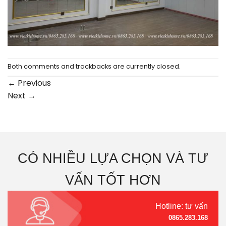
Both comments and trackbacks are currently closed.
←
Previous
Next
→
CÓ NHIỀU LỰA CHỌN VÀ TƯ
VẤN TỐT HƠN
Hotline: tư vấn
0865.283.168