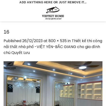
Skip
ADD ANYTHING HERE OR JUST REMOVE IT...
to
0
content
16
Published
26/12/2023
at
800 × 535
in
Thiết kế thi công
nội thất nhà phố -VIỆT YÊN-BẮC GIANG cho gia đình
chú Quyết Lưu