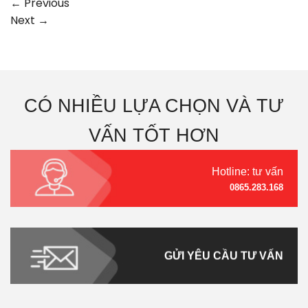
←
Previous
Next
→
CÓ NHIỀU LỰA CHỌN VÀ TƯ
VẤN TỐT HƠN
Hotline: tư vấn
0865.283.168
GỬI YÊU CẦU TƯ VẤN