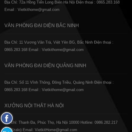
Địa Chỉ: 72a Hồng Tiến Long Biên Hà Nội
Điện thoại : 0865.283.168
Email : Vietkithome@gmail.com
VĂN PHÒNG ĐẠI DIỆN
BẮC NINH
Địa Chỉ: 11 Vương Văn Trà, Việt Yên BG, Bắc Ninh
Điện thoại :
0865.283.168
Email : Vietkithome@gmail.com
VĂN PHÒNG ĐẠI DIỆN
QUẢNG NINH
Địa Chỉ: Số 11 Vĩnh Thông, Đông Triều, Quảng Ninh
Điện thoại :
0865.283.168
Email : Vietkithome@gmail.com
XƯỞNG NỘI THẤT
HÀ NỘI
Fanpage
️Địa chỉ: Thanh Đa, Phúc Thọ, Hà Nội 10000
Hotline: 0986.282.217
Facebook
(Call/zalo)
Email: VietkitHome@gmail.com