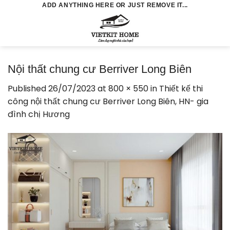
Skip
ADD ANYTHING HERE OR JUST REMOVE IT...
to
0
content
Nội thất chung cư Berriver Long Biên
Published
26/07/2023
at
800 × 550
in
Thiết kế thi
công nội thất chung cư Berriver Long Biên, HN- gia
đình chị Hương