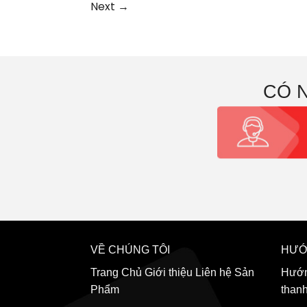
Next
→
CÓ 
VỀ CHÚNG TÔI
HƯỚ
Trang Chủ
Giới thiệu
Liên hệ
Sản
Hướn
Phẩm
than