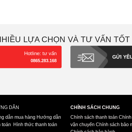
NHIỀU LỰA CHỌN VÀ TƯ VẤN TỐT
Hotline: tư vấn
GỬI YÊ
0865.283.168
NG DẪN
CHÍNH SÁCH CHUNG
g dẫn mua hàng
Hướng dẫn
Chính sách thanh toán
Chính
h toán
Hình thức thanh toán
vận chuyển
Chính sách bảo 
Chính sách bảo hành