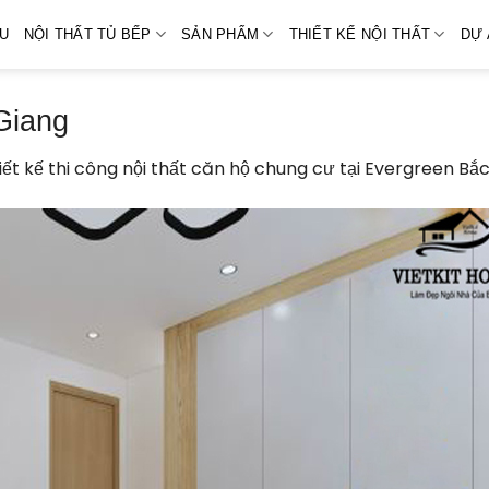
ỆU
NỘI THẤT TỦ BẾP
SẢN PHẨM
THIẾT KẾ NỘI THẤT
DỰ 
Giang
iết kế thi công nội thất căn hộ chung cư tại Evergreen B