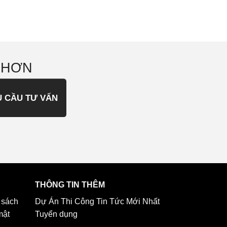
 HƠN
U CẦU TƯ VẤN
THÔNG TIN THÊM
 sách
Dự Án Thi Công
Tin Tức Mới Nhất
mật
Tuyển dụng