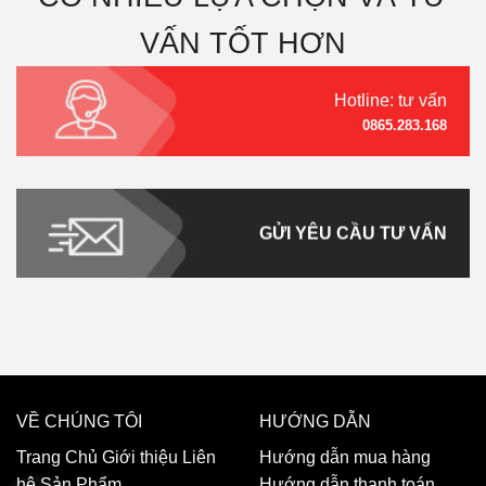
VẤN TỐT HƠN
Hotline: tư vấn
0865.283.168
GỬI YÊU CẦU TƯ VẤN
VỀ CHÚNG TÔI
HƯỚNG DẪN
Trang Chủ
Giới thiệu
Liên
Hướng dẫn mua hàng
hệ
Sản Phẩm
Hướng dẫn thanh toán