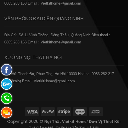
0865.283.168
Email : Vietkithome@gmail.com
VĂN PHÒNG ĐẠI DIỆN
QUẢNG NINH
Địa Chỉ: Số 11 Vĩnh Thông, Đông Triều, Quảng Ninh
Điện thoại :
0865.283.168
Email : Vietkithome@gmail.com
XƯỞNG NỘI THẤT
HÀ NỘI
Fanpage
️Địa chỉ: Thanh Đa, Phúc Thọ, Hà Nội 10000
Hotline: 0986.282.217
Facebook
(Call/zalo)
Email: VietkitHome@gmail.com
Zalo:
0865.283.168
Hotline:
0865.283.168
Hotline:
Copyright 2026 ©
Nội Thất Vietkit Home/ Đơn Vị Thiết Kế-
0865.283.168
Thi Công Nội Thất Uy Tín Tại Hà Nội