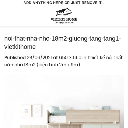
Skip
ADD ANYTHING HERE OR JUST REMOVE IT...
to
0
content
noi-that-nha-nho-18m2-giuong-tang-tang1-
vietkithome
Published
28/06/2021
at
650 × 650
in
Thiết kế nội thất
căn nhà 18m2 (diện tích 2m x 9m)