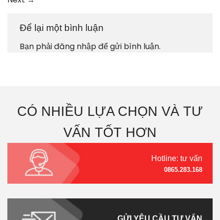
Để lại một bình luận
Bạn phải
đăng nhập
để gửi bình luận.
CÓ NHIỀU LỰA CHỌN VÀ TƯ
VẤN TỐT HƠN
Hotline: tư vấn
0865.283.168
GỬI YÊU CẦU TƯ VẤN