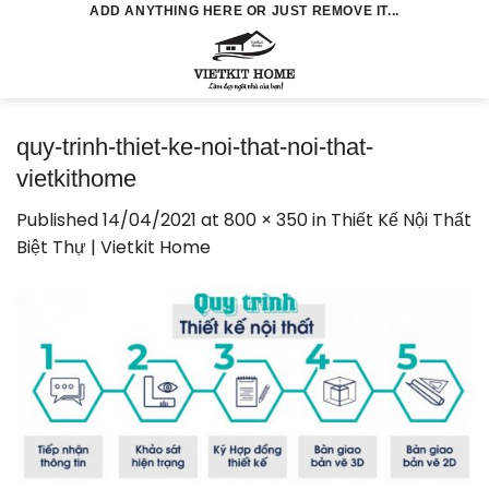
Skip
ADD ANYTHING HERE OR JUST REMOVE IT...
to
0
content
quy-trinh-thiet-ke-noi-that-noi-that-
vietkithome
Published
14/04/2021
at
800 × 350
in
Thiết Kế Nội Thất
Biệt Thự | Vietkit Home