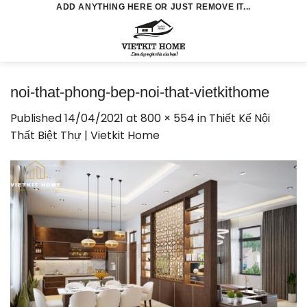
Skip
ADD ANYTHING HERE OR JUST REMOVE IT...
to
0
content
noi-that-phong-bep-noi-that-vietkithome
Published
14/04/2021
at
800 × 554
in
Thiết Kế Nội
Thất Biệt Thự | Vietkit Home