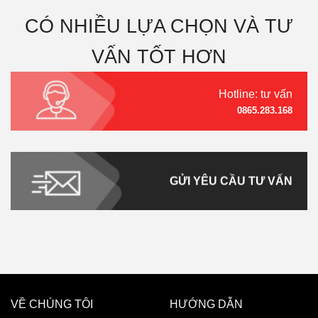
CÓ NHIỀU LỰA CHỌN VÀ TƯ
VẤN TỐT HƠN
Hotline: tư vấn
0865.283.168
GỬI YÊU CẦU TƯ VẤN
VỀ CHÚNG TÔI
HƯỚNG DẪN