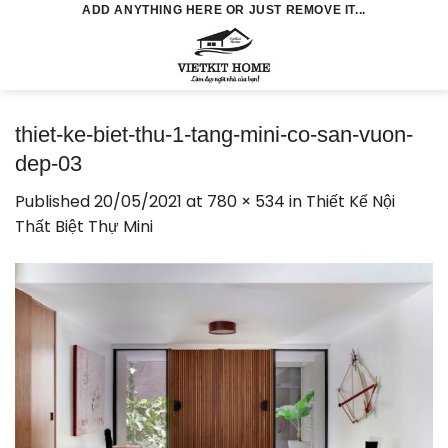
Skip
ADD ANYTHING HERE OR JUST REMOVE IT...
to
0
content
thiet-ke-biet-thu-1-tang-mini-co-san-vuon-
dep-03
Published
20/05/2021
at
780 × 534
in
Thiết Kế Nội
Thất Biệt Thự Mini