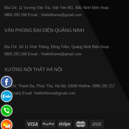
Địa Chỉ: 11 Vương Văn Trà, Việt Yên BG, Bắc Ninh
Điện thoại :
0865.283.168
Email : Vietkithome@gmail.com
VĂN PHÒNG ĐẠI DIỆN
QUẢNG NINH
Địa Chỉ: Số 11 Vĩnh Thông, Đông Triều, Quảng Ninh
Điện thoại :
0865.283.168
Email : Vietkithome@gmail.com
XƯỞNG NỘI THẤT
HÀ NỘI
Fanpage
️Địa chỉ: Thanh Đa, Phúc Thọ, Hà Nội 10000
Hotline: 0986.282.217
Facebook
(Call/zalo)
Email: VietkitHome@gmail.com
Zalo:
0865.283.168
Hotline:
0865.283.168
Hotline: