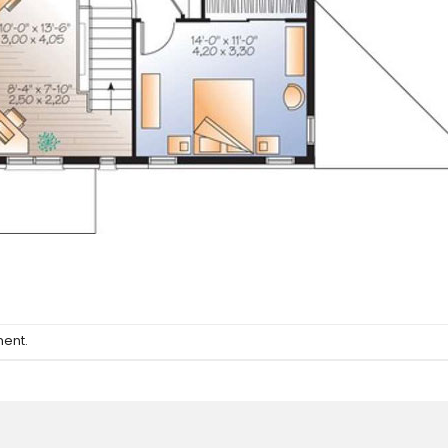
ment
.