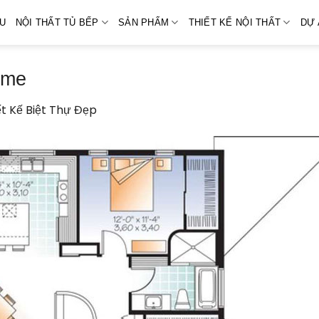
ỆU
NỘI THẤT TỦ BẾP
SẢN PHẨM
THIẾT KẾ NỘI THẤT
DỰ 
ome
ết Kế Biệt Thự Đẹp