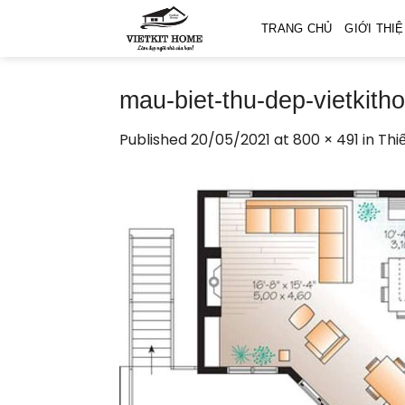
Skip
TRANG CHỦ
GIỚI THI
to
content
mau-biet-thu-dep-vietkith
Published
20/05/2021
at
800 × 491
in
Thi