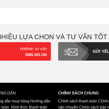
NHIỀU LỰA CHỌN VÀ TƯ VẤN TỐT
Hotline: tư vấn
GỬI YÊ
0865.283.168
NG DẪN
CHÍNH SÁCH CHUNG
g dẫn mua hàng
Hướng dẫn
Chính sách thanh toán
Chính
h toán
Hình thức thanh toán
vận chuyển
Chính sách bảo 