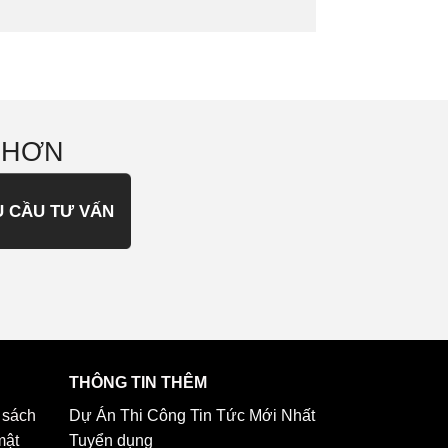
 HƠN
U CẦU TƯ VẤN
THÔNG TIN THÊM
 sách
Dự Án Thi Công
Tin Tức Mới Nhất
mật
Tuyển dụng