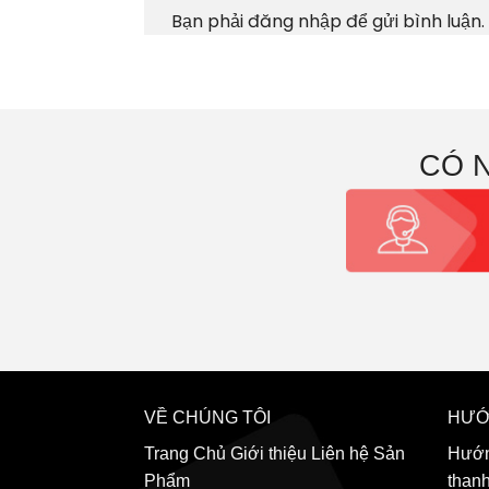
Bạn phải
đăng nhập
để gửi bình luận.
CÓ 
VỀ CHÚNG TÔI
HƯỚ
Trang Chủ
Giới thiệu
Liên hệ
Sản
Hướn
Phẩm
than