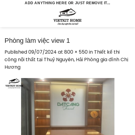
Skip
ADD ANYTHING HERE OR JUST REMOVE IT...
to
0
content
Phòng làm việc view 1
Published
09/07/2024
at
800 × 550
in
Thiết kế thi
công nội thất tại Thuỷ Nguyên, Hải Phòng gia đình Chị
Hương