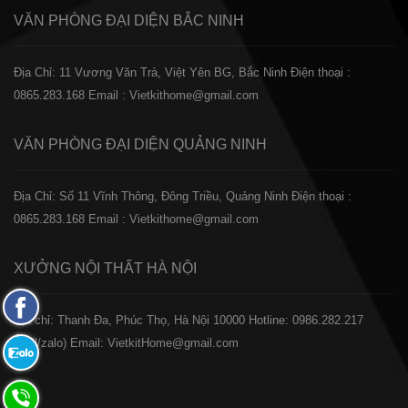
VĂN PHÒNG ĐẠI DIỆN
BẮC NINH
Địa Chỉ: 11 Vương Văn Trà, Việt Yên BG, Bắc Ninh
Điện thoại :
0865.283.168
Email : Vietkithome@gmail.com
VĂN PHÒNG ĐẠI DIỆN
QUẢNG NINH
Địa Chỉ: Số 11 Vĩnh Thông, Đông Triều, Quảng Ninh
Điện thoại :
0865.283.168
Email : Vietkithome@gmail.com
XƯỞNG NỘI THẤT
HÀ NỘI
Fanpage
️Địa chỉ: Thanh Đa, Phúc Thọ, Hà Nội 10000
Hotline: 0986.282.217
Facebook
(Call/zalo)
Email: VietkitHome@gmail.com
Zalo:
0865.283.168
Hotline: