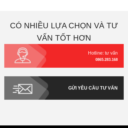
CÓ NHIỀU LỰA CHỌN VÀ TƯ
VẤN TỐT HƠN
Hotline: tư vấn
0865.283.168
GỬI YÊU CẦU TƯ VẤN