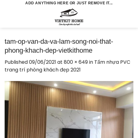
Skip
ADD ANYTHING HERE OR JUST REMOVE IT...
to
0
content
tam-op-van-da-va-lam-song-noi-that-
phong-khach-dep-vietkithome
Published
09/06/2021
at
800 × 649
in
Tấm nhựa PVC
trang trí phòng khách đẹp 2021