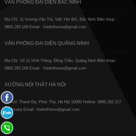
VĂN PHÒNG ĐẠI DIỆN
BẮC NINH
Địa Chỉ: 11 Vương Văn Trà, Việt Yên BG, Bắc Ninh
Điện thoại :
0865.283.168
Email : Vietkithome@gmail.com
VĂN PHÒNG ĐẠI DIỆN
QUẢNG NINH
Địa Chỉ: Số 11 Vĩnh Thông, Đông Triều, Quảng Ninh
Điện thoại :
0865.283.168
Email : Vietkithome@gmail.com
XƯỞNG NỘI THẤT
HÀ NỘI
Fanpage
️Địa chỉ: Thanh Đa, Phúc Thọ, Hà Nội 10000
Hotline: 0986.282.217
Facebook
(Call/zalo)
Email: VietkitHome@gmail.com
Zalo:
0865.283.168
Hotline: