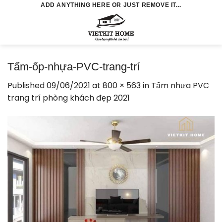
Skip
ADD ANYTHING HERE OR JUST REMOVE IT...
to
0
content
Tấm-ốp-nhựa-PVC-trang-trí
Published
09/06/2021
at
800 × 563
in
Tấm nhựa PVC
trang trí phòng khách đẹp 2021