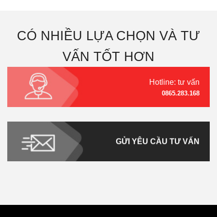
CÓ NHIỀU LỰA CHỌN VÀ TƯ
VẤN TỐT HƠN
Hotline: tư vấn
0865.283.168
GỬI YÊU CẦU TƯ VẤN