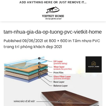
Skip
ADD ANYTHING HERE OR JUST REMOVE IT...
to
0
content
tam-nhua-gia-da-op-tuong-pvc-vietkit-home
Published
09/06/2021
at
800 × 600
in
Tấm nhựa PVC
trang trí phòng khách đẹp 2021