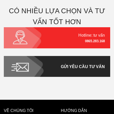
CÓ NHIỀU LỰA CHỌN VÀ TƯ
VẤN TỐT HƠN
Hotline: tư vấn
0865.283.168
GỬI YÊU CẦU TƯ VẤN
VỀ CHÚNG TÔI
HƯỚNG DẪN