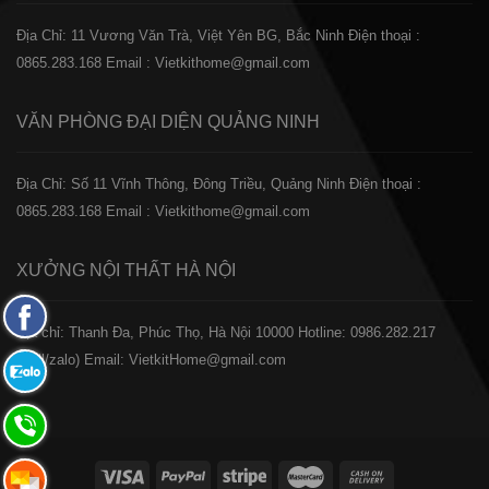
Địa Chỉ: 11 Vương Văn Trà, Việt Yên BG, Bắc Ninh
Điện thoại :
0865.283.168
Email : Vietkithome@gmail.com
VĂN PHÒNG ĐẠI DIỆN
QUẢNG NINH
Địa Chỉ: Số 11 Vĩnh Thông, Đông Triều, Quảng Ninh
Điện thoại :
0865.283.168
Email : Vietkithome@gmail.com
XƯỞNG NỘI THẤT
HÀ NỘI
Fanpage
️Địa chỉ: Thanh Đa, Phúc Thọ, Hà Nội 10000
Hotline: 0986.282.217
Facebook
(Call/zalo)
Email: VietkitHome@gmail.com
Zalo:
0865.283.168
Hotline:
0865.283.168
Hotline: