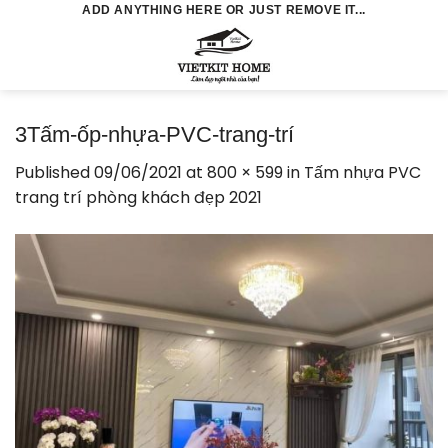
Skip
ADD ANYTHING HERE OR JUST REMOVE IT...
to
0
content
3Tấm-ốp-nhựa-PVC-trang-trí
Published
09/06/2021
at
800 × 599
in
Tấm nhựa PVC
trang trí phòng khách đẹp 2021