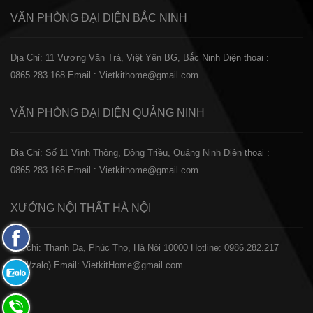
VĂN PHÒNG ĐẠI DIỆN
BẮC NINH
Địa Chỉ: 11 Vương Văn Trà, Việt Yên BG, Bắc Ninh
Điện thoại :
0865.283.168
Email : Vietkithome@gmail.com
VĂN PHÒNG ĐẠI DIỆN
QUẢNG NINH
Địa Chỉ: Số 11 Vĩnh Thông, Đông Triều, Quảng Ninh
Điện thoại :
0865.283.168
Email : Vietkithome@gmail.com
XƯỞNG NỘI THẤT
HÀ NỘI
Fanpage
️Địa chỉ: Thanh Đa, Phúc Thọ, Hà Nội 10000
Hotline: 0986.282.217
Facebook
(Call/zalo)
Email: VietkitHome@gmail.com
Zalo:
0865.283.168
Hotline: