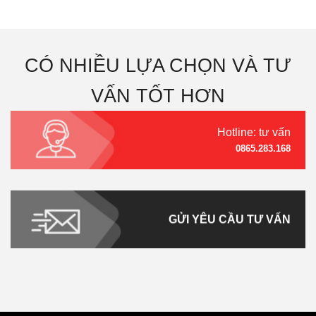
CÓ NHIỀU LỰA CHỌN VÀ TƯ
VẤN TỐT HƠN
Hotline: tư vấn
0865.283.168
GỬI YÊU CẦU TƯ VẤN